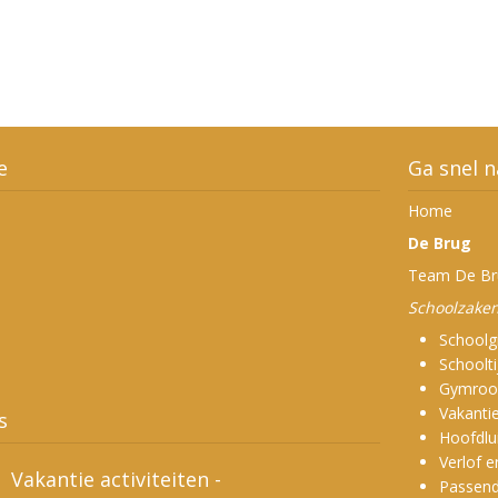
e
Ga snel n
Home
De Brug
Team De Br
Schoolzaken
Schoolg
Schoolt
37ste sponsorloop
Gymroo
Vakantie
27 maart 2026
s
Hoofdlu
Verlof 
Vakantie activiteiten -
Passend