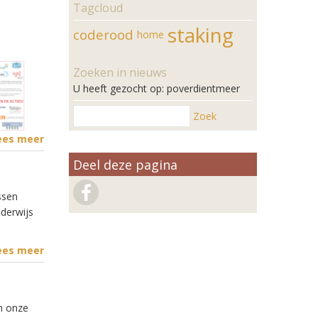
Tagcloud
staking
coderood
home
Zoeken in nieuws
U heeft gezocht op: poverdientmeer
Zoek
ees meer
Deel deze pagina
ssen
derwijs
ees meer
en onze