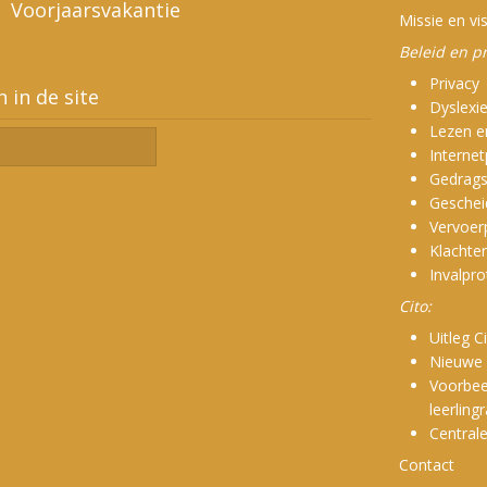
Voorjaarsvakantie
Missie en vis
Beleid en pr
Activiteit Storeyclub
Privacy
 in de site
Zaterdag 31 januari
Dyslexi
Lezen e
Internet
En nog meer foto’s van de
Gedrags
kerstmusical
Geschei
Vervoer
Foto’s van de kerstmusical
Klachte
Invalpro
Cito:
Uitleg C
Nieuwe 
Voorbee
leerling
Centrale
Contact