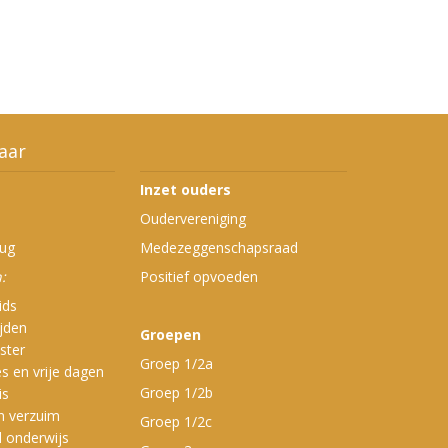
aar
Inzet ouders
Oudervereniging
ug
Medezeggenschapsraad
:
Positief opvoeden
ids
ijden
Groepen
ster
Groep 1/2a
s en vrije dagen
Groep 1/2b
is
en verzuim
Groep 1/2c
 onderwijs