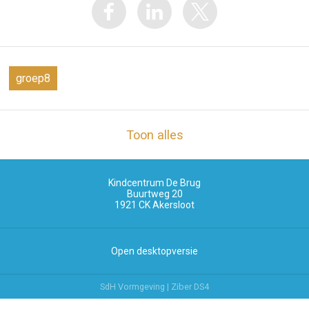
groep8
Toon alles
Kindcentrum De Brug
Buurtweg 20
1921 CK
Akersloot
Open desktopversie
SdH Vormgeving |
Ziber DS4