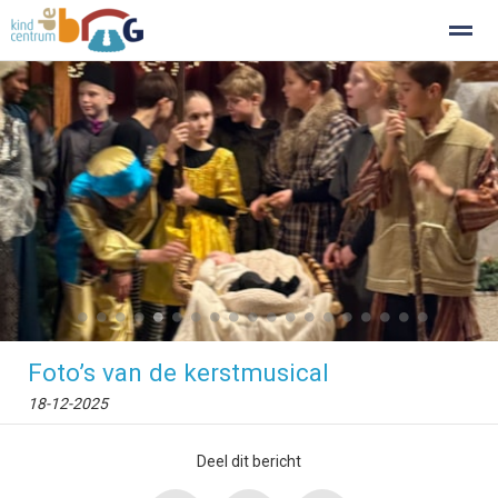
Documenten
Home
Agenda
Nieuws
Foto's
●
●
●
●
●
●
●
●
●
●
●
●
●
●
●
●
●
●
●
Foto’s van de kerstmusical
18-12-2025
Deel dit bericht