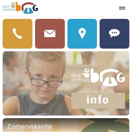
Documenten
Home
Agenda
Nieuws
Foto's
Zomervakantie