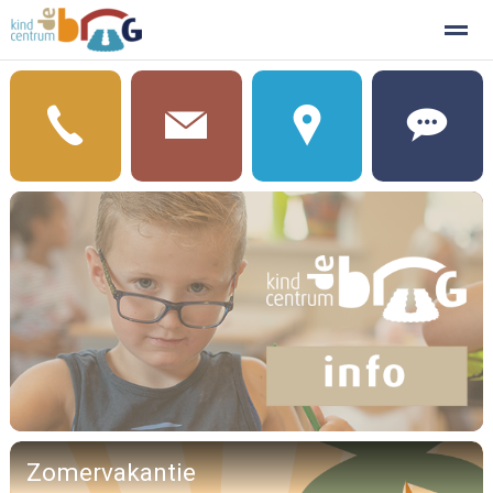
Documenten
Home
Agenda
Nieuws
Foto's
Zomervakantie